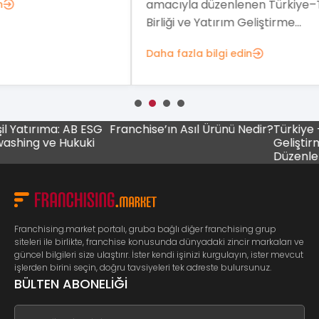
amacıyla düzenlenen Türkiye–Tunus İş
dev
Birliği ve Yatırım Geliştirme...
sist
Daha fazla bilgi edin
Dah
ırıma: AB ESG
Franchise’ın Asıl Ürünü Nedir?
Türkiye – Tunus
 ve Hukuki
Geliştirme Fo
Düzenlenecek
Franchising.market portalı, gruba bağlı diğer franchising grup
siteleri ile birlikte, franchise konusunda dünyadaki zincir markaları ve
güncel bilgileri size ulaştırır. İster kendi işinizi kurgulayın, ister mevcut
işlerden birini seçin, doğru tavsiyeleri tek adreste bulursunuz.
BÜLTEN ABONELİĞİ
If