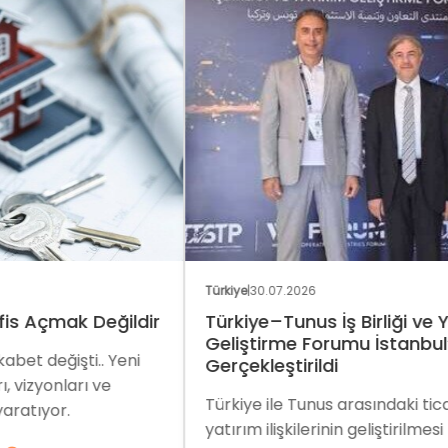
Türkiye
|
30.07.2026
Türk
dir
Türkiye–Tunus İş Birliği ve Yatırım
Nex
Geliştirme Forumu İstanbul’da
Wh
i
Gerçekleştirildi
Ra
Türkiye ile Tunus arasındaki ticaret ve
Nex
yatırım ilişkilerinin geliştirilmesi
yen