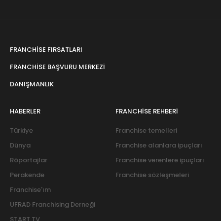
FRANCHISE FIRSATLARI
FRANCHISE BAŞVURU MERKEZI
DANIŞMANLIK
HABERLER
FRANCHISE REHBERI
Türkiye
Franchise temelleri
Dünya
Franchise alanlara ipuçları
Röportajlar
Franchise verenlere ipuçları
Perakende
Franchise sözleşmeleri
Franchise'ım
UFRAD Franchising Derneği
START TV