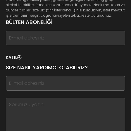
siteleri ile birlikte, franchise konusunda dünyadaki zincir markaları ve
güncel bilgileri size ulaştırır. İster kendi işinizi kurgulayın, ister mevcut
işlerden birini seçin, doğru tavsiyeleri tek adreste bulursunuz.
BÜLTEN ABONELİĞİ
If
you
see
this,
KATIL
leave
SİZE NASIL YARDIMCI OLABİLİRİZ?
this
form
If
field
you
blank
see
this,
leave
this
form
field