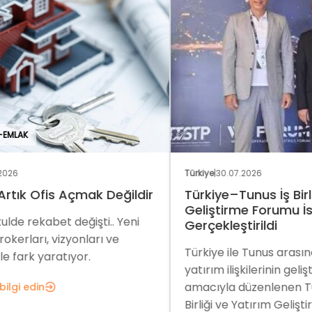
Türkiye
|
30.07.2026
Türk
dir
Türkiye–Tunus İş Birliği ve Yatırım
Nex
Geliştirme Forumu İstanbul’da
Wh
i
Gerçekleştirildi
Ra
Türkiye ile Tunus arasındaki ticaret ve
Nex
yatırım ilişkilerinin geliştirilmesi
yen
amacıyla düzenlenen Türkiye–Tunus İş
dev
Birliği ve Yatırım Geliştirme...
sist