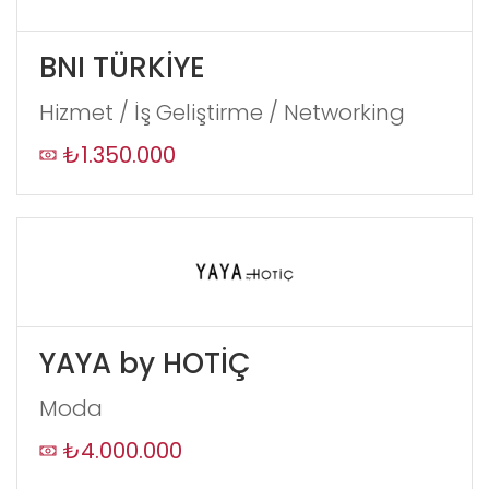
this,
leave
BNI TÜRKİYE
this
form
Hizmet / İş Geliştirme / Networking
field
blank
₺1.350.000
YAYA by HOTİÇ
Moda
₺4.000.000
GÖNDER