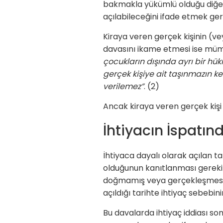
bakmakla yükümlü olduğu diğer 
açılabileceğini ifade etmek gere
Kiraya veren gerçek kişinin (veya
davasını ikame etmesi ise mümkü
çocukların dışında ayrı bir hük
gerçek kişiye ait taşınmazın ke
verilemez”
. (2)
Ancak kiraya veren gerçek kişi k
İhtiyacın İspatın
İhtiyaca dayalı olarak açılan t
olduğunun kanıtlanması gerekir
doğmamış veya gerçekleşmesi uz
açıldığı tarihte ihtiyaç sebebin
Bu davalarda ihtiyaç iddiası so