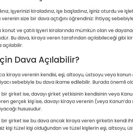
, işyerinizi kiraladınız, işe başladınız, işiniz oturdu ve işle
verenin size bir dava açtığını öğrendiniz: İhtiyaç sebebiyle
ı konut ve çatılı işyeri kiralarında mümkün olan ve dayanağ
dür. Bu dava, kiraya veren tarafından açılabileceği gibi 
açılabilir.
İçin Dava Açılabilir?
nca kiraya verenin kendisi, eşi, altsoyu, üstsoyu veya kan
 ihtiyacı sebebiyle bu dava ikame edilebilir. Burada önemli ol
bir şirket ise, davayı şirket yetkisinin kendisinin veya Kanun’
n gerçek kişi ise, davayı kiraya verenin (veya Kanun’da say
mayacağı hususudur.
 bir şirket ise bu dava ancak kiraya veren şirketin kendi ihti
z kişi tüzel kişi olduğundan ve tüzel kişilerin eşi, altsoyu,