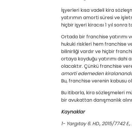
İşyerleri kısa vadeli kira sözl
yatırımın amorti süresi ve işlet
hiçbir işyeri kiracısı 1 yıl sonr
Ortada bir franchise yatırımı va
hukuki riskleri hem franchise ve
bilinirliği vardır ve hiçbir fr
ortaya koyduğu yatırımı dahi a
olacaktır. Çünkü franchise ve
amorti edemeden kiralanandan 
Bu, franchise verenin kabusu ol
Bu itibarla, kira sözleşmeleri
bir avukattan danışmanlık alınm
Kaynaklar
1- Yargıtay 6. HD., 2015/7742 E., 