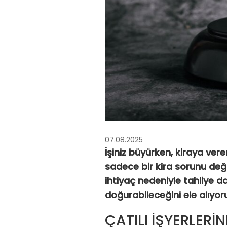
07.08.2025
İşiniz büyürken, kiraya veren
sadece bir kira sorunu deği
ihtiyaç nedeniyle tahliye 
doğurabileceğini ele alıyor
ÇATILI İŞYERLERİ