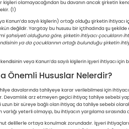
kişileri olamayacağından bu davanın ancak şirketin kendi 
kir. (1)
 Kanun’da sayılı kişilerin) ortağı olduğu şirketin ihtiyacı i
n değildir. Yargıtay bu hususu bir içtihadında şu şekilde 
mi şahsiyeti olduğuna göre, şirketin ihtiyacı çocukların i
ndisinin ya da çocuklarının ortağı bulunduğu şirketin ihtiy
endisinin veya Kanun’da sayılı kişilerin işyeri ihtiyacı için 
da Önemli Hususlar Nelerdir?
ahliye davalarında tahliyeye karar verilebilmesi için ihtiya
. Devamlılık arz etmeyen geçici ihtiyaç tahliye sebebi y
un bir süreye bağlı olan ihtiyaç da tahliye sebebi olara
in varlığı yeterli olmayıp, bu ihtiyacın yargılama sırasınd
mut delillerle ortaya konulmak zorundadır. İşyeri ihtiyaçla