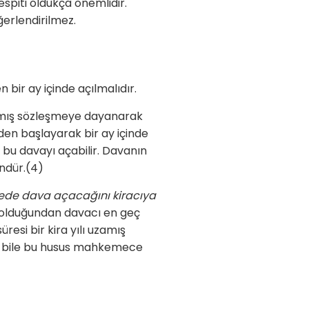
espiti oldukça önemlidir.
ğerlendirilmez.
n bir ay içinde açılmalıdır.
apılmış sözleşmeye dayanarak
den başlayarak bir ay içinde
 bu davayı açabilir. Davanın
ndür.(4)
rede dava açacağını kiracıya
olduğundan davacı en geç
resi bir kira yılı uzamış
ese bile bu husus mahkemece