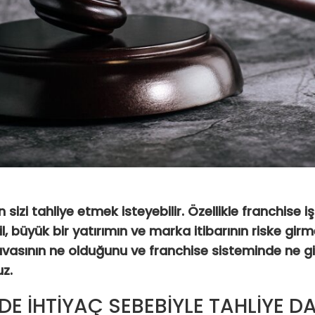
 sizi tahliye etmek isteyebilir. Özellikle franchise 
l, büyük bir yatırımın ve marka itibarının riske gir
davasının ne olduğunu ve franchise sisteminde ne g
uz.
NDE İHTİYAÇ SEBEBİYLE TAHLİYE D