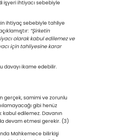
işyeri ihtiyacı sebebiyle
çin ihtiyaç sebebiyle tahliye
açıklamıştır:
“Şirketin
htiyacı olarak kabul edilemez ve
acı için tahliyesine karar
bu davayı ikame edebilir.
cın gerçek, samimi ve zorunlu
apılamayacağı gibi henüz
k kabul edilemez. Davanın
a da devam etmesi gerekir. (3)
rında Mahkemece bilirkişi