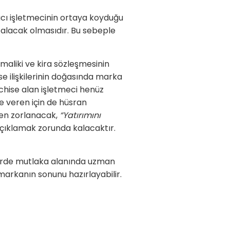
racı işletmecinin ortaya koyduğu
re alacak olmasıdır. Bu sebeple
 maliki ve kira sözleşmesinin
se ilişkilerinin doğasında marka
nchise alan işletmeci henüz
e veren için de hüsran
ken zorlanacak,
“Yatırımını
çıklamak zorunda kalacaktır.
lerde mutlaka alanında uzman
markanın sonunu hazırlayabilir.