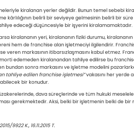
eşmeleriyle kiralanan yerler değildir. Bunun temel sebebi ki
me kârlılığının belirli bir seviyeye gelmesinin belirli bir sü
a tahliye edeceği düşüncesiyle bir işyerini kiralamamaktadır.
rsa kiralananın yeri, kiralananın fiziki durumu, kiralananın
reni hem de franchise alan işletmeciyi ilgilendirir. Franchi
anchise veren markasının itibarsızlaşmasını kabul etmez. Fra
morti edemeden kiralanandan tahliye edilirse bu franchis
ren bundan sonra markasını ve işletme modelini pazarlar
tahliye edilen franchise işletmesi”
vakasını her yerde a
abilecek bir konudur.
 müzakerelerinde, dava süreçlerinde ve tüm hukuki mesele
ası gerekmektedir. Aksi, belki bir işletmenin belki de bir 
2015/9922 K., 16.11.2015 T.