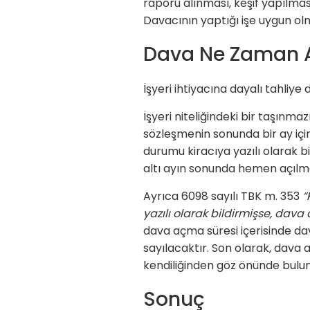
raporu alınması, keşif yapılması
Davacının yaptığı işe uygun olm
Dava Ne Zaman Aç
İşyeri ihtiyacına dayalı tahliye
İşyeri niteliğindeki bir taşınma
sözleşmenin sonunda bir ay için
durumu kiracıya yazılı olarak b
altı ayın sonunda hemen açıl
Ayrıca 6098 sayılı TBK m. 353
“
yazılı olarak bildirmişse, dava a
dava açma süresi içerisinde dav
sayılacaktır. Son olarak, dava
kendiliğinden göz önünde bulun
Sonuç