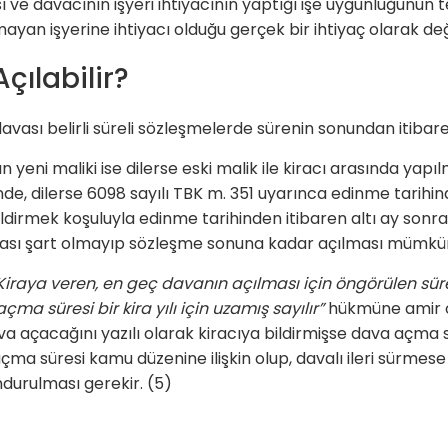
 ve davacının işyeri ihtiyacının yaptığı işe uygunluğunun t
ayan işyerine ihtiyacı olduğu gerçek bir ihtiyaç olarak de
ılabilir?
 davası belirli süreli sözleşmelerde sürenin sonundan itibare
zın yeni maliki ise dilerse eski malik ile kiracı arasında y
de, dilerse 6098 sayılı TBK m. 351 uyarınca edinme tarihin
ildirmek koşuluyla edinme tarihinden itibaren altı ay sonra
ması şart olmayıp sözleşme sonuna kadar açılması mümkü
Kiraya veren, en geç davanın açılması için öngörülen sü
çma süresi bir kira yılı için uzamış sayılır”
hükmüne amir 
a açacağını yazılı olarak kiracıya bildirmişse dava açma sü
 açma süresi kamu düzenine ilişkin olup, davalı ileri sürm
durulması gerekir. (5)