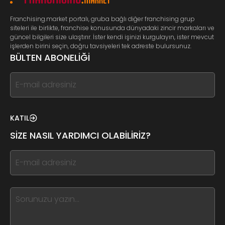
Franchising.market portalı, gruba bağlı diğer franchising grup
siteleri ile birlikte, franchise konusunda dünyadaki zincir markaları ve
güncel bilgileri size ulaştırır. İster kendi işinizi kurgulayın, ister mevcut
işlerden birini seçin, doğru tavsiyeleri tek adreste bulursunuz.
BÜLTEN ABONELİĞİ
If
you
see
this,
KATIL
leave
SİZE NASIL YARDIMCI OLABİLİRİZ?
this
form
If
field
you
blank
see
this,
leave
this