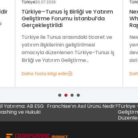
Türkiye
|
30.07.2026
Türk
dir
Türkiye–Tunus İş Birliği ve Yatırım
Nex
Geliştirme Forumu İstanbul’da
Wh
i
Gerçekleştirildi
Ra
Türkiye ile Tunus arasındaki ticaret ve
Nex
yatırım ilişkilerinin geliştirilmesi
yen
amacıyla düzenlenen Türkiye–Tunus İş
dev
Birliği ve Yatırım Geliştirme...
sist
Daha fazla bilgi edin
Dah
rıma: AB ESG
Franchise’ın Asıl Ürünü Nedir?
Türkiye – Tunus 
 ve Hukuki
Geliştirme For
Düzenlenecek